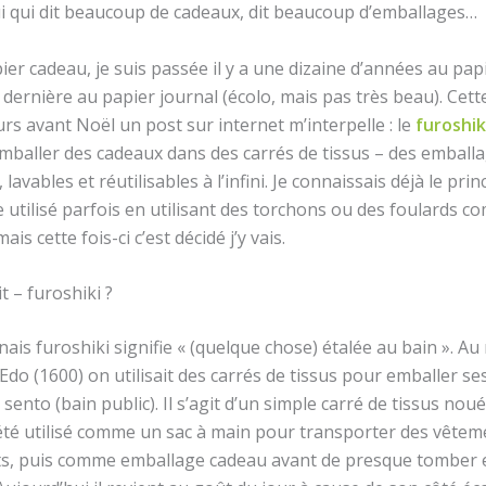
lui qui dit beaucoup de cadeaux, dit beaucoup d’emballages…
ier cadeau, je suis passée il y a une dizaine d’années au papi
 dernière au papier journal (écolo, mais pas très beau). Cet
rs avant Noël un post sur internet m’interpelle : le
furoshik
emballer des cadeaux dans des carrés de tissus – des emball
lavables et réutilisables à l’infini. Je connaissais déjà le princ
 utilisé parfois en utilisant des torchons ou des foulards 
is cette fois-ci c’est décidé j’y vais.
t – furoshiki ?
ais furoshiki signifie « (quelque chose) étalée au bain ». Au
 Edo (1600) on utilisait des carrés de tissus pour emballer ses
sento (bain public). Il s’agit d’un simple carré de tissus noué
 été utilisé comme un sac à main pour transporter des vêtem
ts, puis comme emballage cadeau avant de presque tomber 