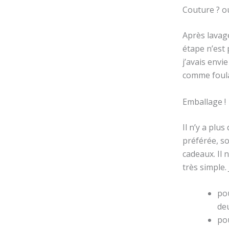
Couture ? ou
Après lavage
étape n’est 
j’avais envi
comme foular
Emballage !
Il n’y a plu
préférée, so
cadeaux. Il 
très simple.
pou
de
pou