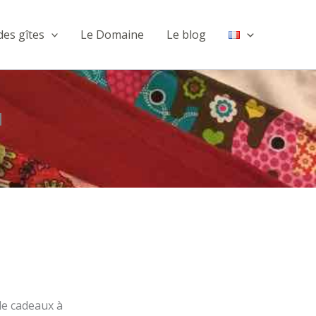
des gîtes
Le Domaine
Le blog
u
de cadeaux à