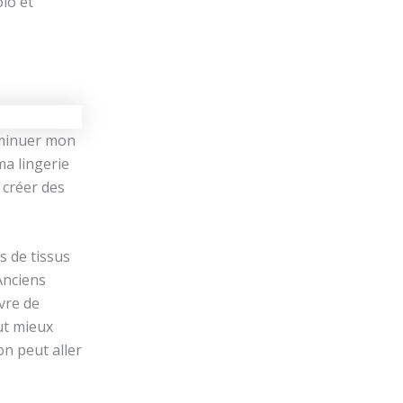
olo et
iminuer mon
ma lingerie
 créer des
s de tissus
 Anciens
vre de
aut mieux
on peut aller