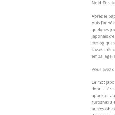
Noël. Et ce
Après le pap
puis l’année
quelques jou
japonais d’
écologiques, 
l’avais même
emballage, ma
Vous avez di
Le mot japon
depuis l’ère
apporter au 
furoshiki a
autres obje