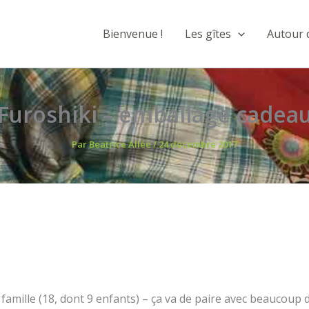
Bienvenue !
Les gîtes
Autour 
Furoshiki – emballage cadea
Par
Beatrice Allée
/
24 décembre 2017
amille (18, dont 9 enfants) – ça va de paire avec beaucoup 