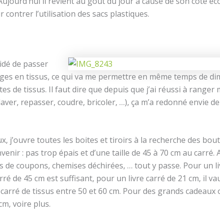
ujourd’hui il revient au goût du jour à cause de son côté éc
 contrer l’utilisation des sacs plastiques.
cidé de passer
ges en tissus, ce qui va me permettre en même temps de d
tes de tissus. Il faut dire que depuis que j’ai réussi à ranger 
laver, repasser, coudre, bricoler, …), ça m’a redonné envie de
ux, j’ouvre toutes les boites et tiroirs à la recherche des bout
enir : pas trop épais et d’une taille de 45 à 70 cm au carré.
s de coupons, chemises déchirées, … tout y passe. Pour un li
ré de 45 cm est suffisant, pour un livre carré de 21 cm, il v
carré de tissus entre 50 et 60 cm. Pour des grands cadeaux 
cm, voire plus.