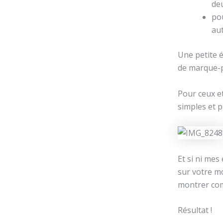
de
pou
aut
Une petite é
de marque-p
Pour ceux et
simples et p
Et si ni mes
sur votre m
montrer com
Résultat !