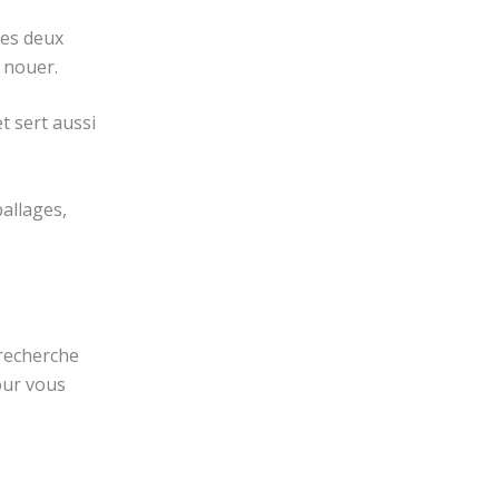
les deux
 nouer.
t sert aussi
ballages,
 recherche
our vous