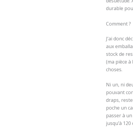
désuétude. A
durable pour
Comment ?
J’ai donc dé
aux emballa
stock de res
(ma pièce à 
choses.
Ni un, ni de
pouvant conv
draps, reste
poche un car
passer à un 
jusqu’à 120 