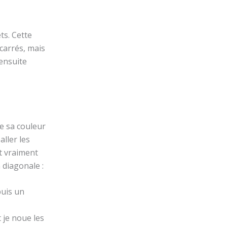
ts. Cette
 carrés, mais
 ensuite
de sa couleur
aller les
st vraiment
 diagonale :
puis un
t je noue les