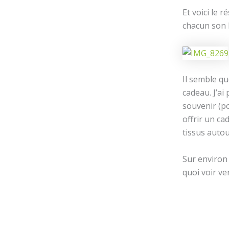
Et voici le 
chacun son l
Il semble qu
cadeau. J’ai 
souvenir (po
offrir un ca
tissus auto
Sur environ 
quoi voir ve