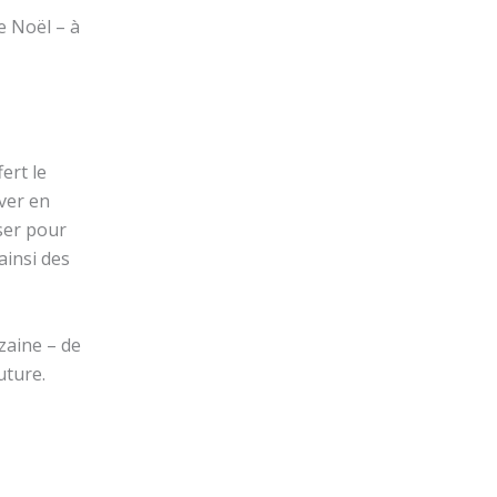
de Noël – à
ert le
rver en
iser pour
ainsi des
uzaine – de
uture.