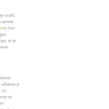
er kraft,
te année
i
ou l’art
ages
ipe, et je
comme
 moins
 affaires à
. Le
ents et
en