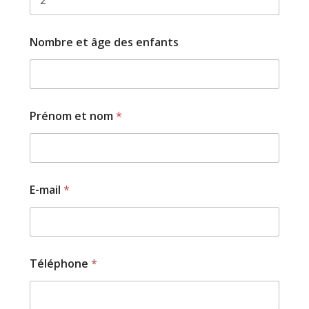
â
Nombre et âge des enfants
g
e
e
t
e
n
Prénom et nom
*
f
a
n
t
s
E-mail
*
Téléphone
*