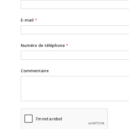
e
t
N
o
m
E-mail
*
b
r
e
Numéro de téléphone
*
Commentaire