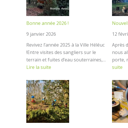
Bonne année 2026 !
Nouvel
9 janvier 2026
12 févr
Revivez l’année 2025 à la Ville Héléuc
Après 
!Entre visites des sangliers sur le
nous al
terrain et fuites d’eau souterraines,…
porte,
:
:
Lire la suite
suite
Bonne
No
année
av
2026
–
!
wo