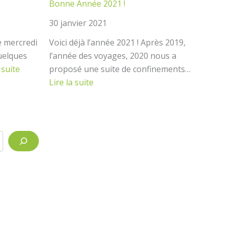
Bonne Année 2021 !
30 janvier 2021
ce mercredi
Voici déjà l’année 2021 ! Après 2019,
Quelques
l’année des voyages, 2020 nous a
:
 suite
proposé une suite de confinements…
La
:
Lire la suite
neige
Bonne
!!!
Année
2021
!