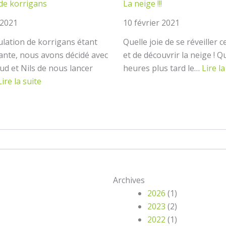
 de korrigans
La neige !!!
 2021
10 février 2021
lation de korrigans étant
Quelle joie de se réveiller 
ssante, nous avons décidé avec
et de découvrir la neige ! 
aud et Nils de nous lancer
heures plus tard le…
Lire la
:
Lire la suite
Atelier
de
korrigans
Archives
2026
(1)
2023
(2)
2022
(1)