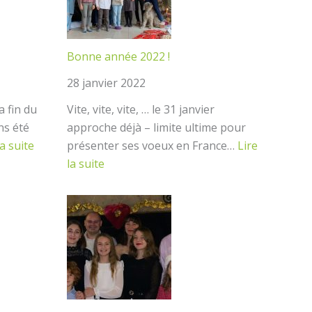
Bonne année 2022 !
28 janvier 2022
a fin du
Vite, vite, vite, … le 31 janvier
ns été
approche déjà – limite ultime pour
:
la suite
présenter ses voeux en France…
Lire
Bonne
:
la suite
année
Bonne
2023
année
!
2022
!