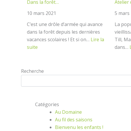
Dans la forêt…
Atelier
10 mars 2021
5 mars
C’est une drôle d’armée qui avance
La popu
dans la forêt depuis les dernières
vieilli
vacances scolaires ! Et si on…
Lire la
Till, M
:
suite
dans…
Dans
la
forêt…
Recherche
Rechercher
dans
le
blog
Catégories
Au Domaine
Au fil des saisons
Bienvenu les enfants !