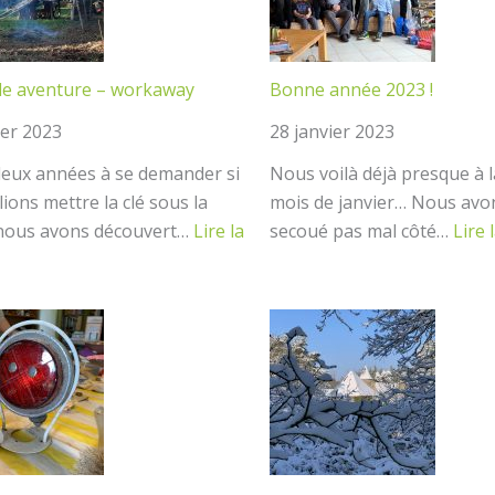
le aventure – workaway
Bonne année 2023 !
ier 2023
28 janvier 2023
deux années à se demander si
Nous voilà déjà presque à l
lions mettre la clé sous la
mois de janvier… Nous avo
 nous avons découvert…
Lire la
secoué pas mal côté…
Lire 
uvelle
enture
rkaway