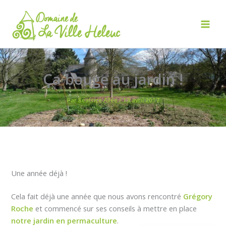
Aller
au
contenu
Mai
Men
Ça bouge au jardin !
Par
Beatrice Allée
/
13 avril 2017
Une année déjà !
Cela fait déjà une année que nous avons rencontré
Grégory
Roche
et commencé sur ses conseils à mettre en place
notre jardin en permaculture
.