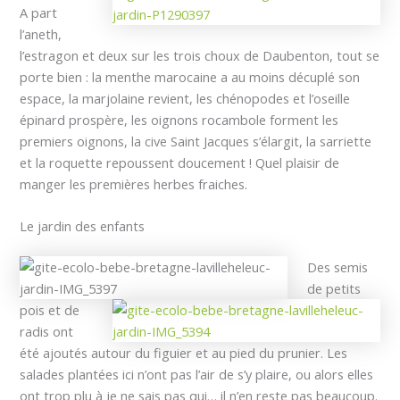
A part
l’aneth,
l’estragon et deux sur les trois choux de Daubenton, tout se
porte bien : la menthe marocaine a au moins décuplé son
espace, la marjolaine revient, les chénopodes et l’oseille
épinard prospère, les oignons rocambole forment les
premiers oignons, la cive Saint Jacques s’élargit, la sarriette
et la roquette repoussent doucement ! Quel plaisir de
manger les premières herbes fraiches.
Le jardin des enfants
Des semis
de petits
pois et de
radis ont
été ajoutés autour du figuier et au pied du prunier. Les
salades plantées ici n’ont pas l’air de s’y plaire, ou alors elles
ont trop plu à je ne sais pas qui… il n’en reste pas beaucoup.