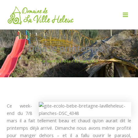
Aller
au
contenu
Mai
Men
Déjà le printemps ?
Par
Beatrice Allée
/
10 mars 2015
Ce week-
end du 7/8
mars il a fait tellement beau et chaud qu’on aurait dit le
printemps déjà arrivé. Dimanche nous avons même profité
pour manger dehors – et il a fallu ouvrir le parasol,