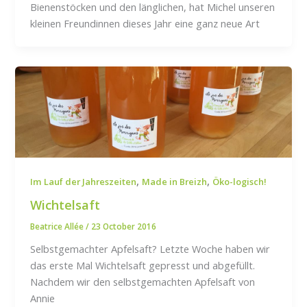
Bienenstöcken und den länglichen, hat Michel unseren
kleinen Freundinnen dieses Jahr eine ganz neue Art
,
,
Im Lauf der Jahreszeiten
Made in Breizh
Öko-logisch!
Wichtelsaft
Beatrice Allée
/
23 October 2016
Selbstgemachter Apfelsaft? Letzte Woche haben wir
das erste Mal Wichtelsaft gepresst und abgefüllt.
Nachdem wir den selbstgemachten Apfelsaft von
Annie