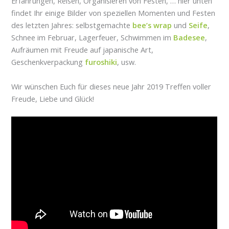
Erfahrungen, Reisen, Organisieren von Festen, … hier unten
findet Ihr einige Bilder von speziellen Momenten und Festen
des letzten Jahres: selbstgemachte
bee’s wrap
und
Seife
,
Schnee im Februar, Lagerfeuer, Schwimmen im
Badesee
,
Aufräumen mit Freude auf japanische Art,
Geschenkverpackung
furoshiki
, usw.
Wir wünschen Euch für dieses neue Jahr 2019 Treffen voller
Freude, Liebe und Glück!