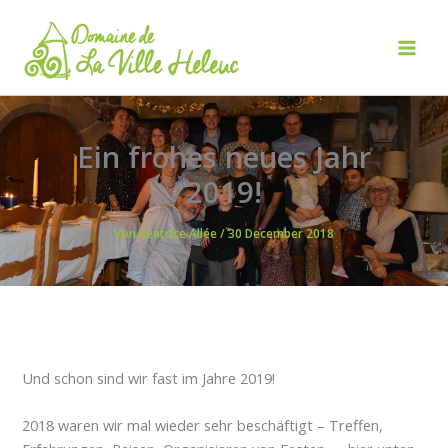
Zum
Inhalt
springen
Mai
Men
Ein frohes neues Jahr
2019!
Von
Beatrice Allée
/
30 December 2018
Und schon sind wir fast im Jahre 2019!
2018 waren wir mal wieder sehr beschäftigt – Treffen,